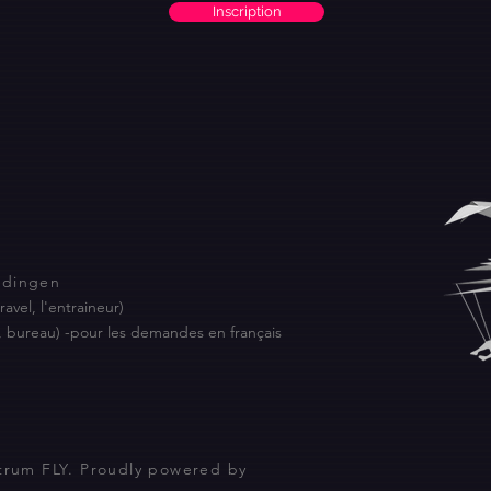
Inscription
S
ndingen
ravel, l'entraineur)
its, bureau) -pour les demandes en
français
ntrum FLY. Proudly powered by