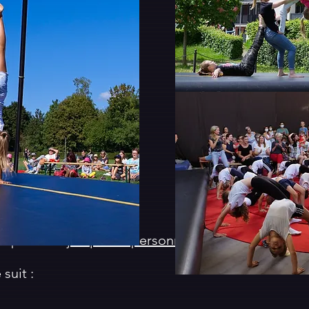
oupe allant
jusqu'à 15 personnes
.
suit :